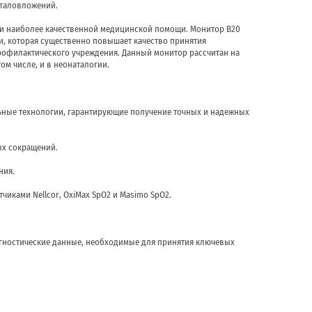
италовложений.
ии наиболее качественной медицинской помощи. Монитор B20
, которая существенно повышает качество принятия
рофилактического учреждения. Данный монитор рассчитан на
том числе, и в неонаталогии.
ьные технологии, гарантирующие получение точных и надежных
ых сокращений.
ния.
иками Nellcor, OxiMax SpO2 и Masimo SpO2.
агностические данные, необходимые для принятия ключевых