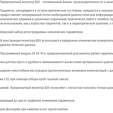
Прикроватный монитор B20 - оптимальный баланс производительности и кап
Пациенты, находящиеся в остром критическом состоянии, нуждаются в оказан
предоставляет непрерывный поток необходимой диагностической информации
клинических решений в различных отделениях практически любого лечебно-п
использование, как у взрослых пациентов, так и в педиатрической практике, а 
Широкий набор регистрируемых клинических параметров.
В конструкции монитора B20 используются передовые клинические измерител
диагностических данных.
Программный модуль GE EK-Pro, предназначенный для анализа ритма сердечн
ные для быстрого и удобного неинвазивного вычисления артериального давле
ыщения гемоглобина кислородом (дополнительно возможна комплектация с датч
ии CO2 при помощи отбора проб газовой смеси2
шений. Прикроватный монитор B20 позволяет с легкостью получать точные ди
бражающий до шести графиков изменения параметров.
мым функциям при нажатии всего одной кнопки.