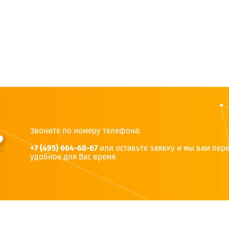
Звоните по номеру телефона:
?
+7 (495) 664-68-67
или оставьте заявку и мы вам пер
удобное для Вас время