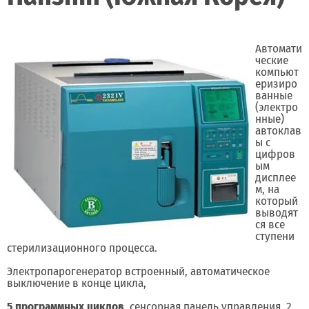
Автомати
ческие
компьют
еризиро
ванные
(электро
нные)
автоклав
ы с
цифров
ым
дисплее
м, на
который
выводят
ся все
ступени
стерилизационного процесса.
Электропарогенератор встроенный, автоматическое
выключение в конце цикла,
5 программных циклов
, сенсорная панель управления, 2