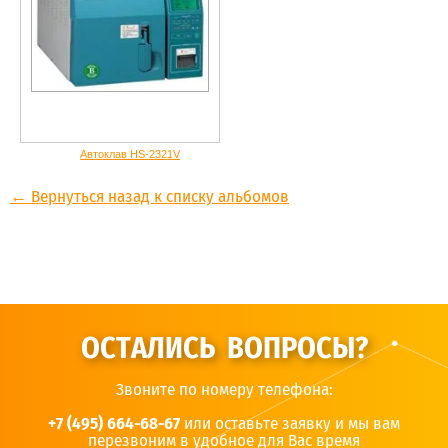
Автоклав HS-2321V
← Вернуться назад к списку альбомов
ОСТАЛИСЬ ВОПРОСЫ?
Звоните по номеру телефона:
+7 (495) 664-68-67
или оставьте заявку и мы вам
перезвоним в удобное для Вас время