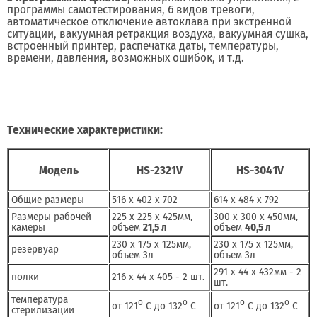
программы самотестирования, 6 видов тревоги,
автоматическое отключение автоклава при экстренной
ситуации, вакуумная ретракция воздуха, вакуумная сушка,
встроенный принтер, распечатка даты, температуры,
времени, давления, возможных ошибок, и т.д.
Технические характеристики:
Модель
HS-2321V
HS-3041V
Общие размеры
516 х 402 х 702
614 х 484 х 792
Размеры рабочей
225 х 225 х 425мм,
300 х 300 х 450мм,
камеры
объем
21,5 л
объем
40,5 л
230 х 175 х 125мм,
230 х 175 х 125мм,
резервуар
объем 3л
объем 3л
291 х 44 х 432мм - 2
полки
216 х 44 х 405 - 2 шт.
шт.
температура
o
o
o
o
от 121
С до 132
С
от 121
С до 132
С
стерилизации